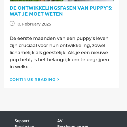
DE ONTWIKKELINGSFASEN VAN PUPPY’S:
WAT JE MOET WETEN
Post
10. February 2025
published:
De eerste maanden van een puppy’s leven
zijn cruciaal voor hun ontwikkeling, zowel
lichamelijk als geestelijk. Als je een nieuwe
pup hebt, is het belangrijk om te begrijpen
in welke…
De
CONTINUE READING
Ontwikkelingsfasen
van
Puppy’s:
Wat
Je
Moet
Weten
Support
AV
Producten
Bescherming van