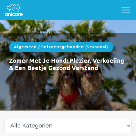
Algemeen
/
Seizoensgebonden (seasonal)
Zomer Met Je Hond: Plezier, Verkoeling
& Een Beetje Gezond Verstand
Zomer met een hond is heerlijk.Langere
dagen, avonturen, vakanties, strand, bergen,
picknicks en dutjes in de schaduw.Maar laten
we eerlijk…
WEITERLESEN