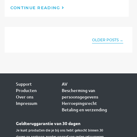
Koelingstips
CONTINUE READING
voor
Honden
in
de
Zomerse
OLDER POSTS
→
Hitte
Support
AV
Producten
Bescherming van
Over ons
persoonsgegevens
Impressum
Herroepingsrecht
Betaling en verzending
Geldteruggarantie van 30 dagen
Je kunt producten die je bij ons hebt gekocht binnen 30
dagen na aankoop zonder opgaaf van reden retourneren.