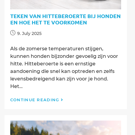
TEKEN VAN HITTEBEROERTE BIJ HONDEN
EN HOE HET TE VOORKOMEN
Post
9. July 2025
published:
Als de zomerse temperaturen stijgen,
kunnen honden bijzonder gevoelig zijn voor
hitte. Hitteberoerte is een ernstige
aandoening die snel kan optreden en zelfs
levensbedreigend kan zijn voor je hond.
Het…
Teken
CONTINUE READING
van
Hitteberoerte
bij
Honden
en