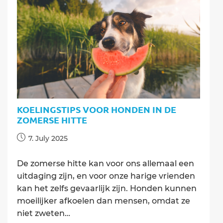
Hoe
het
te
Voorkomen
KOELINGSTIPS VOOR HONDEN IN DE
ZOMERSE HITTE
Post
7. July 2025
published:
De zomerse hitte kan voor ons allemaal een
uitdaging zijn, en voor onze harige vrienden
kan het zelfs gevaarlijk zijn. Honden kunnen
moeilijker afkoelen dan mensen, omdat ze
niet zweten…