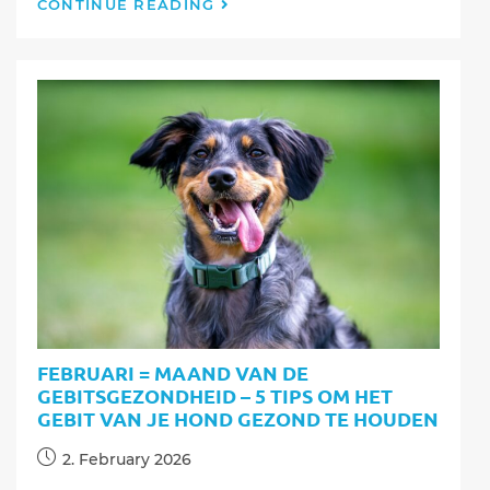
Maart
CONTINUE READING
=
start
van
het
parasietenseizoen
–
5
tips
om
je
hond
te
beschermen
tegen
vlooien,
teken
FEBRUARI = MAAND VAN DE
en
GEBITSGEZONDHEID – 5 TIPS OM HET
wormen
GEBIT VAN JE HOND GEZOND TE HOUDEN
Post
2. February 2026
published: