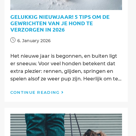
hond
gezond
te
GELUKKIG NIEUWJAAR! 5 TIPS OM DE
houden
GEWRICHTEN VAN JE HOND TE
VERZORGEN IN 2026
Post
6. January 2026
published:
Het nieuwe jaar is begonnen, en buiten ligt
er sneeuw. Voor veel honden betekent dat
extra plezier: rennen, glijden, springen en
spelen alsof ze weer pup zijn. Heerlijk om te…
Gelukkig
CONTINUE READING
nieuwjaar!
5
Tips
om
de
gewrichten