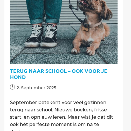
van
je
hond
te
verzorgen
in
2026
TERUG NAAR SCHOOL – OOK VOOR JE
HOND
Post
2. September 2025
published:
September betekent voor veel gezinnen:
terug naar school. Nieuwe boeken, frisse
start, en opnieuw leren. Maar wist je dat dit
ook hét perfecte moment is om na te