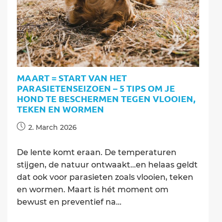
vacht
van
je
hond
MAART = START VAN HET
PARASIETENSEIZOEN – 5 TIPS OM JE
HOND TE BESCHERMEN TEGEN VLOOIEN,
TEKEN EN WORMEN
Post
2. March 2026
published:
De lente komt eraan. De temperaturen
stijgen, de natuur ontwaakt…en helaas geldt
dat ook voor parasieten zoals vlooien, teken
en wormen. Maart is hét moment om
bewust en preventief na…