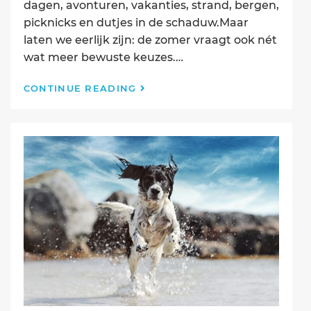
dagen, avonturen, vakanties, strand, bergen,
picknicks en dutjes in de schaduw.Maar
laten we eerlijk zijn: de zomer vraagt ook nét
wat meer bewuste keuzes.…
Zomer
CONTINUE READING
met
je
hond:
plezier,
verkoeling
&
een
beetje
gezond
verstand