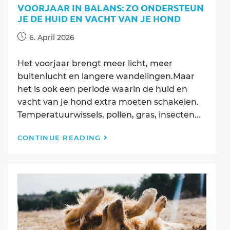
VOORJAAR IN BALANS: ZO ONDERSTEUN
JE DE HUID EN VACHT VAN JE HOND
Post
6. April 2026
published:
Het voorjaar brengt meer licht, meer
buitenlucht en langere wandelingen.Maar
het is ook een periode waarin de huid en
vacht van je hond extra moeten schakelen.
Temperatuurwissels, pollen, gras, insecten…
Voorjaar
CONTINUE READING
in
balans:
zo
ondersteun
je
de
huid
en