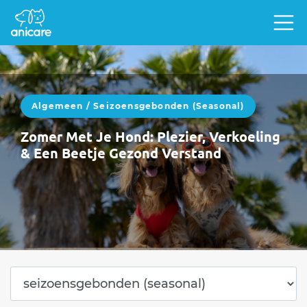
Algemeen
/
Seizoensgebonden (seasonal)
Zomer Met Je Hond: Plezier, Verkoeling
& Een Beetje Gezond Verstand
Zomer met een hond is heerlijk.Langere
dagen, avonturen, vakanties, strand, bergen,
picknicks en dutjes in de schaduw.Maar laten
we eerlijk…
WEITERLESEN