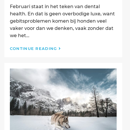
Februari staat in het teken van dental
health. En dat is geen overbodige luxe, want
gebitsproblemen komen bij honden veel
vaker voor dan we denken, vaak zonder dat
we het…
Februari
CONTINUE READING
=
Maand
van
de
Gebitsgezondheid
–
5
tips
om
het
gebit
van
je