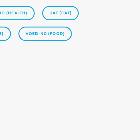
D (HEALTH)
KAT (CAT)
E)
VOEDING (FOOD)