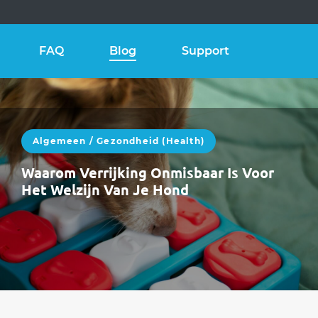
FAQ
Blog
Support
Algemeen
/
Gezondheid (health)
Waarom Verrijking Onmisbaar Is Voor
Het Welzijn Van Je Hond
Mei brengt langere dagen, meer energie en
meer prikkels.Veel honden zijn actiever, alerter
en nieuwsgieriger. Dat is prachtig — maar…
WEITERLESEN