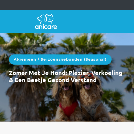
Algemeen
/
Seizoensgebonden (seasonal)
Zomer Met Je Hond: Plezier, Verkoeling
& Een Beetje Gezond Verstand
Zomer met een hond is heerlijk.Langere
dagen, avonturen, vakanties, strand, bergen,
picknicks en dutjes in de schaduw.Maar laten
we eerlijk…
WEITERLESEN