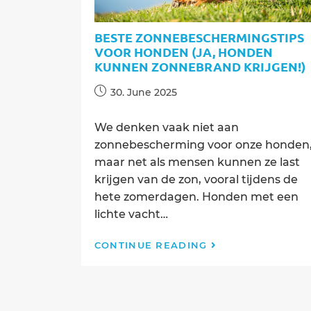
BESTE ZONNEBESCHERMINGSTIPS
VOOR HONDEN (JA, HONDEN
KUNNEN ZONNEBRAND KRIJGEN!)
Post
30. June 2025
published:
We denken vaak niet aan
zonnebescherming voor onze honden
maar net als mensen kunnen ze last
krijgen van de zon, vooral tijdens de
hete zomerdagen. Honden met een
lichte vacht…
Beste
CONTINUE READING
Zonnebescherming
voor
Honden
(Ja,