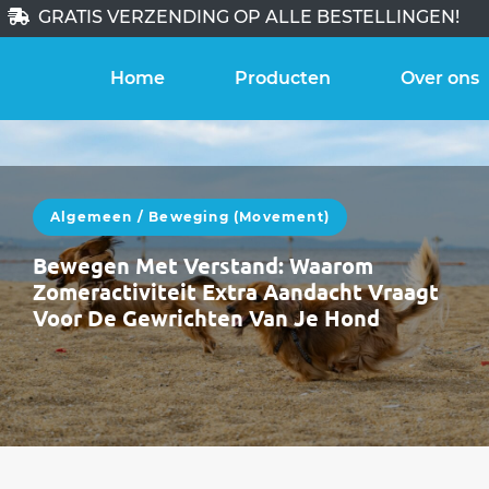
GRATIS VERZENDING OP ALLE BESTELLINGEN!
Home
Producten
Over ons
Algemeen
/
Beweging (movement)
Bewegen Met Verstand: Waarom
Zomeractiviteit Extra Aandacht Vraagt
Voor De Gewrichten Van Je Hond
De zomer staat voor de deur. In juni bewegen
honden vaak méér: langere wandelingen,
meer uitstappen, zwemmen, spelen, reizen.Die
extra…
WEITERLESEN