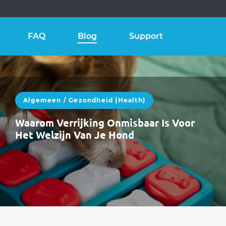
FAQ
Blog
Support
Algemeen
/
Gezondheid (health)
Waarom Verrijking Onmisbaar Is Voor
Het Welzijn Van Je Hond
Mei brengt langere dagen, meer energie en
meer prikkels.Veel honden zijn actiever, alerter
en nieuwsgieriger. Dat is prachtig — maar…
WEITERLESEN