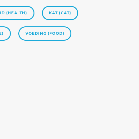
D (HEALTH)
KAT (CAT)
E)
VOEDING (FOOD)