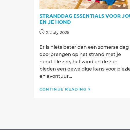
STRANDDAG ESSENTIALS VOOR JO
EN JE HOND
Post
2. July 2025
published:
Er is niets beter dan een zomerse dag
doorbrengen op het strand met je
hond. De zee, het zand en de zon
bieden een geweldige kans voor plezi
en avontuur…
Stranddag
CONTINUE READING
Essentials
voor
Jou
en
je
Hond