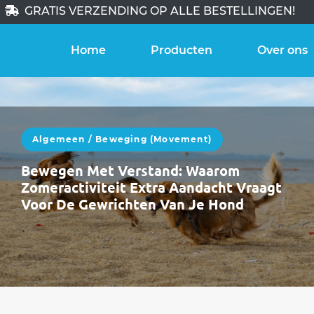
GRATIS VERZENDING OP ALLE BESTELLINGEN!
Home
Producten
Over ons
Algemeen
/
Beweging (movement)
Bewegen Met Verstand: Waarom
Zomeractiviteit Extra Aandacht Vraagt
Voor De Gewrichten Van Je Hond
De zomer staat voor de deur. In juni bewegen
honden vaak méér: langere wandelingen,
meer uitstappen, zwemmen, spelen, reizen.Die
extra…
WEITERLESEN