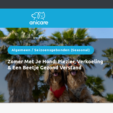
Algemeen
/
Seizoensgebonden (seasonal)
Zomer Met Je Hond: Plezier, Verkoeling
& Een Beetje Gezond Verstand
Zomer met een hond is heerlijk.Langere
dagen, avonturen, vakanties, strand, bergen,
picknicks en dutjes in de schaduw.Maar laten
we eerlijk…
WEITERLESEN