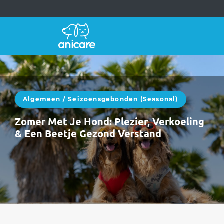
Algemeen
/
Seizoensgebonden (seasonal)
Zomer Met Je Hond: Plezier, Verkoeling
& Een Beetje Gezond Verstand
Zomer met een hond is heerlijk.Langere
dagen, avonturen, vakanties, strand, bergen,
picknicks en dutjes in de schaduw.Maar laten
we eerlijk…
WEITERLESEN