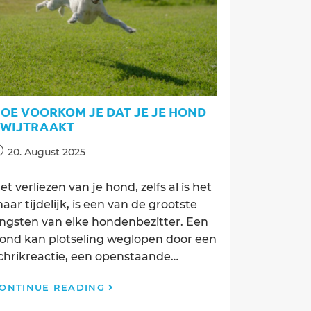
van
je
hond
OE VOORKOM JE DAT JE JE HOND
WIJTRAAKT
ost
20. August 2025
ublished:
et verliezen van je hond, zelfs al is het
aar tijdelijk, is een van de grootste
ngsten van elke hondenbezitter. Een
ond kan plotseling weglopen door een
chrikreactie, een openstaande…
Hoe
ONTINUE READING
voorkom