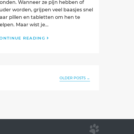
onden. Wanneer ze pijn hebben of
uder worden, grijpen veel baasjes snel
aar pillen en tabletten om hen te
elpen. Maar wist je…
Waarom
ONTINUE READING
natuurlijke
supplementen
vaak
beter
zijn
dan
OLDER POSTS
→
pillen
voor
je
hond