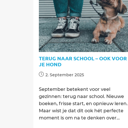
kopen
TERUG NAAR SCHOOL – OOK VOOR
JE HOND
Post
2. September 2025
published:
September betekent voor veel
gezinnen: terug naar school. Nieuwe
boeken, frisse start, en opnieuw leren.
Maar wist je dat dit ook hét perfecte
moment is om na te denken over…