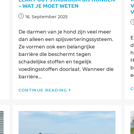
V
– WAT JE MOET WETEN
V
Post
16. September 2025
P
published:
p
De darmen van je hond zijn veel meer
E
dan alleen een spijsverteringssysteem.
d
Ze vormen ook een belangrijke
h
barrière die beschermt tegen
H
schadelijke stoffen en tegelijk
b
voedingsstoffen doorlaat. Wanneer die
e
barrière…
C
Leaky
CONTINUE READING
Gut
Syndroom
bij
honden
–
wat
je