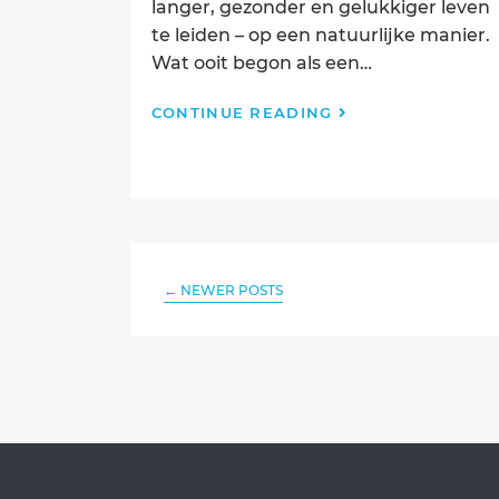
langer, gezonder en gelukkiger leven
te leiden – op een natuurlijke manier.
Wat ooit begon als een…
Hoera,
CONTINUE READING
wij
bestaan
5
jaar!
←
NEWER POSTS