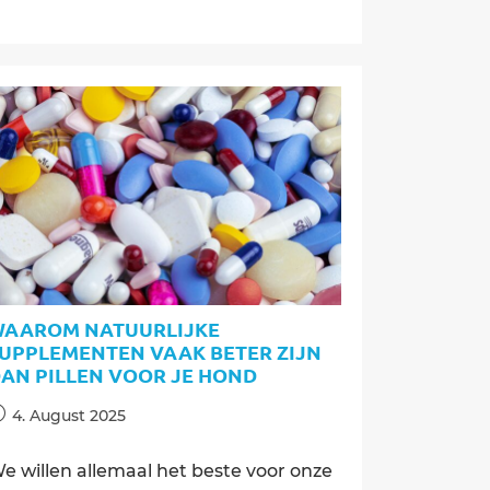
je
dat
je
je
hond
kwijtraakt
AAROM NATUURLIJKE
UPPLEMENTEN VAAK BETER ZIJN
AN PILLEN VOOR JE HOND
ost
4. August 2025
ublished:
e willen allemaal het beste voor onze