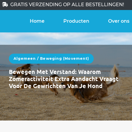
GRATIS VERZENDING OP ALLE BESTELLINGEN!
Home
Producten
Over ons
Algemeen
/
Beweging (movement)
Bewegen Met Verstand: Waarom
Zomeractiviteit Extra Aandacht Vraagt
Voor De Gewrichten Van Je Hond
De zomer staat voor de deur. In juni bewegen
honden vaak méér: langere wandelingen,
meer uitstappen, zwemmen, spelen, reizen.Die
extra…
WEITERLESEN