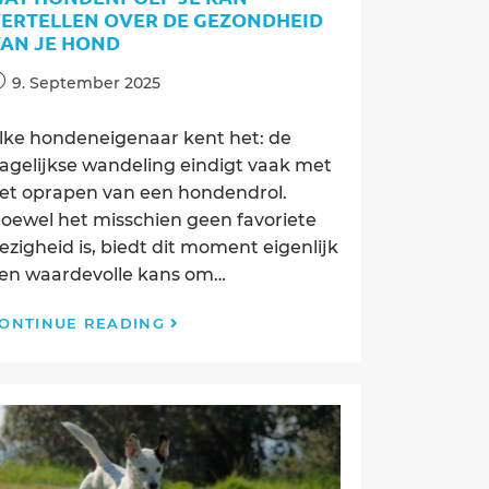
ERTELLEN OVER DE GEZONDHEID
AN JE HOND
ost
9. September 2025
ublished:
lke hondeneigenaar kent het: de
agelijkse wandeling eindigt vaak met
et oprapen van een hondendrol.
oewel het misschien geen favoriete
ezigheid is, biedt dit moment eigenlijk
en waardevolle kans om…
Wat
ONTINUE READING
hondenpoep
je
kan
vertellen
over
de
gezondheid