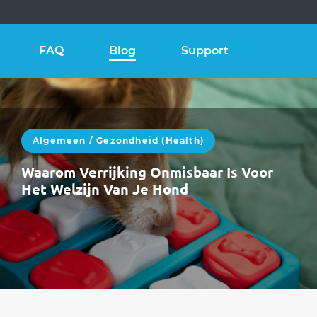
FAQ
Blog
Support
Algemeen
/
Gezondheid (health)
Waarom Verrijking Onmisbaar Is Voor
Het Welzijn Van Je Hond
Mei brengt langere dagen, meer energie en
meer prikkels.Veel honden zijn actiever, alerter
en nieuwsgieriger. Dat is prachtig — maar…
WEITERLESEN