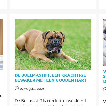
beweging
voor
je
hond
per
leeftijd
W
DE BULLMASTIFF: EEN KRACHTIGE
S
BEWAKER MET EEN GOUDEN HART
D
Post
8. August 2025
P
published:
p
én
De Bullmastiff is een indrukwekkend
W