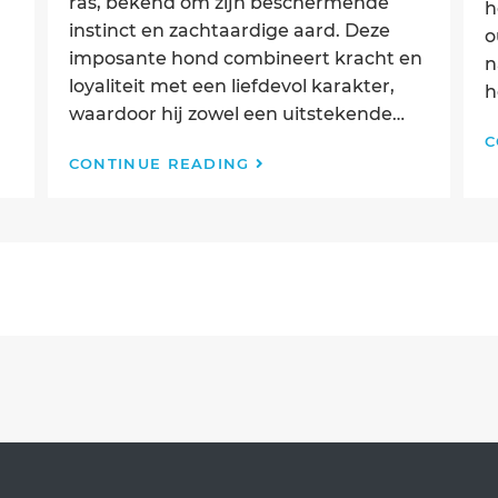
ras, bekend om zijn beschermende
h
instinct en zachtaardige aard. Deze
o
imposante hond combineert kracht en
n
loyaliteit met een liefdevol karakter,
h
waardoor hij zowel een uitstekende…
C
De
CONTINUE READING
Bullmastiff:
een
krachtige
bewaker
met
een
gouden
hart