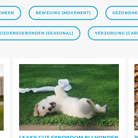
EMEEN
BEWEGING (MOVEMENT)
GEZONDHEI
EIZOENSGEBONDEN (SEASONAL)
VERZORGING (CAR
W
LEAKY GUT SYNDROOM BIJ HONDEN