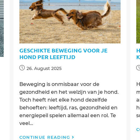
moet
weten
GESCHIKTE BEWEGING VOOR JE
H
HOND PER LEEFTIJD
K
Post
P
26. August 2025
published:
p
Beweging is onmisbaar voor de
H
gezondheid en het welzijn van je hond.
m
Toch heeft niet elke hond dezelfde
a
behoeften: leeftijd, ras, gezondheid en
h
energiepeil spelen allemaal een rol. Te
s
veel…
C
Geschikte
CONTINUE READING