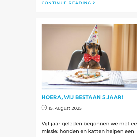
Terug
CONTINUE READING
naar
school
–
ook
voor
je
hond
HOERA, WIJ BESTAAN 5 JAAR!
Post
15. August 2025
published:
Vijf jaar geleden begonnen we met é
missie: honden en katten helpen een