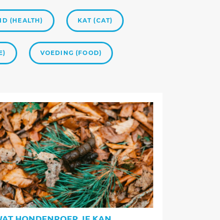
D (HEALTH)
KAT (CAT)
E)
VOEDING (FOOD)
AT HONDENPOEP JE KAN