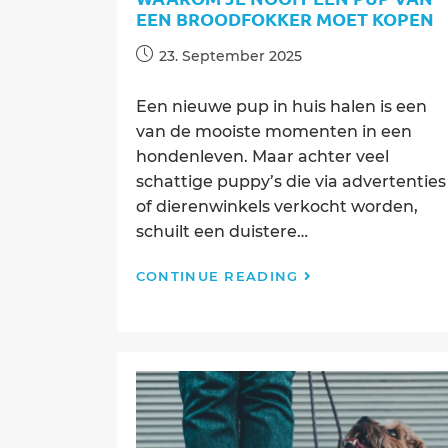
EEN BROODFOKKER MOET KOPEN
Post
23. September 2025
published:
Een nieuwe pup in huis halen is een
van de mooiste momenten in een
hondenleven. Maar achter veel
schattige puppy’s die via advertenties
of dierenwinkels verkocht worden,
schuilt een duistere…
Waarom
CONTINUE READING
je
nooit
een
pup
van
een
broodfokker
moet