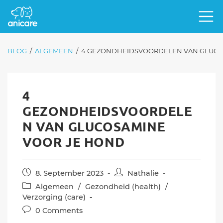
BLOG
/
ALGEMEEN
/
4 GEZONDHEIDSVOORDELEN VAN GLUCO
4
GEZONDHEIDSVOORDELE
N VAN GLUCOSAMINE
VOOR JE HOND
Post
Post
8. September 2023
Nathalie
published:
author:
Post
Algemeen
/
Gezondheid (health)
/
category:
Verzorging (care)
Post
0 Comments
comments: