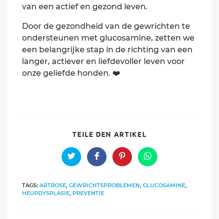
van een actief en gezond leven.
Door de gezondheid van de gewrichten te
ondersteunen met glucosamine, zetten we
een belangrijke stap in de richting van een
langer, actiever en liefdevoller leven voor
onze geliefde honden. ❤️
SHARE
TEILE DEN ARTIKEL
THIS
CONTENT
Opens
Opens
Opens
Opens
in
in
in
in
a
a
a
a
new
new
new
new
TAGS:
ARTROSE
,
GEWRICHTSPROBLEMEN
,
GLUCOSAMINE
,
window
window
window
window
HEUPDYSPLASIE
,
PREVENTIE