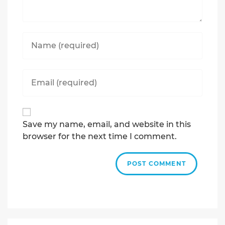
Enter
your
name
or
Enter
username
your
to
email
comment
address
to
Save my name, email, and website in this
comment
browser for the next time I comment.