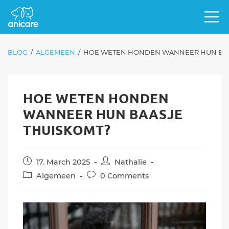
BLOG
/
ALGEMEEN
/
HOE WETEN HONDEN WANNEER HUN BAA
HOE WETEN HONDEN
WANNEER HUN BAASJE
THUISKOMT?
Post
Post
17. March 2025
Nathalie
published:
author:
Post
Post
Algemeen
0 Comments
category:
comments: