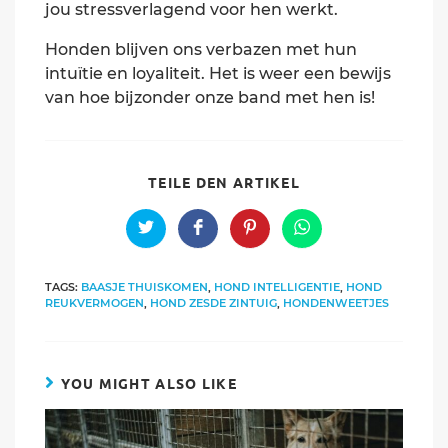
jou stressverlagend voor hen werkt.
Honden blijven ons verbazen met hun
intuïtie en loyaliteit. Het is weer een bewijs
van hoe bijzonder onze band met hen is!
SHARE
TEILE DEN ARTIKEL
THIS
CONTENT
Opens
Opens
Opens
Opens
in
in
in
in
a
a
a
a
new
new
new
new
TAGS:
BAASJE THUISKOMEN
,
HOND INTELLIGENTIE
,
HOND
window
window
window
window
REUKVERMOGEN
,
HOND ZESDE ZINTUIG
,
HONDENWEETJES
YOU MIGHT ALSO LIKE