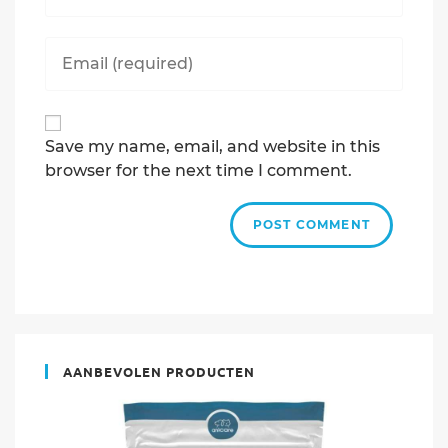
name
or
Enter
username
your
to
email
comment
address
to
Save my name, email, and website in this
comment
browser for the next time I comment.
AANBEVOLEN PRODUCTEN