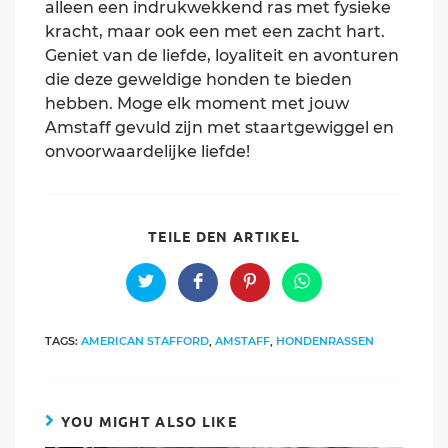
alleen een indrukwekkend ras met fysieke
kracht, maar ook een met een zacht hart.
Geniet van de liefde, loyaliteit en avonturen
die deze geweldige honden te bieden
hebben. Moge elk moment met jouw
Amstaff gevuld zijn met staartgewiggel en
onvoorwaardelijke liefde!
SHARE
TEILE DEN ARTIKEL
THIS
CONTENT
Opens
Opens
Opens
Opens
in
in
in
in
a
a
a
a
new
new
new
new
TAGS:
AMERICAN STAFFORD
,
AMSTAFF
,
HONDENRASSEN
window
window
window
window
YOU MIGHT ALSO LIKE