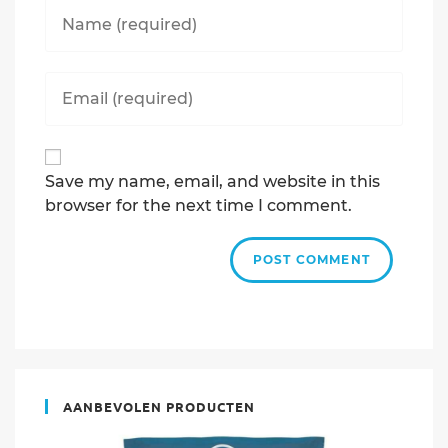
Enter
your
name
or
Enter
username
your
to
email
comment
address
to
Save my name, email, and website in this
comment
browser for the next time I comment.
AANBEVOLEN PRODUCTEN