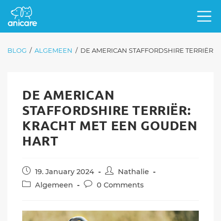
BLOG
/
ALGEMEEN
/
DE AMERICAN STAFFORDSHIRE TERRIËR: 
DE AMERICAN
STAFFORDSHIRE TERRIËR:
KRACHT MET EEN GOUDEN
HART
Post
Post
19. January 2024
Nathalie
published:
author:
Post
Post
Algemeen
0 Comments
category:
comments: