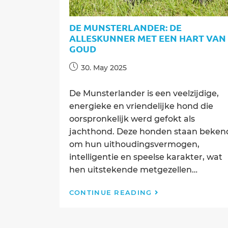
DE MUNSTERLANDER: DE
ALLESKUNNER MET EEN HART VAN
GOUD
Post
30. May 2025
published:
De Munsterlander is een veelzijdige,
energieke en vriendelijke hond die
oorspronkelijk werd gefokt als
jachthond. Deze honden staan beken
om hun uithoudingsvermogen,
intelligentie en speelse karakter, wat
hen uitstekende metgezellen…
De
CONTINUE READING
Munsterlander:
De
Alleskunner