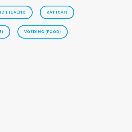
D (HEALTH)
KAT (CAT)
E)
VOEDING (FOOD)