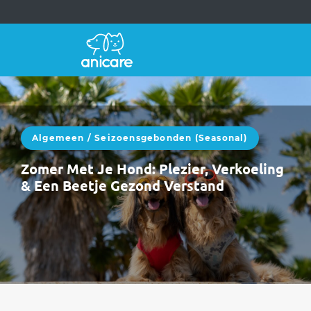
Algemeen
/
Seizoensgebonden (seasonal)
Zomer Met Je Hond: Plezier, Verkoeling
& Een Beetje Gezond Verstand
Zomer met een hond is heerlijk.Langere
dagen, avonturen, vakanties, strand, bergen,
picknicks en dutjes in de schaduw.Maar laten
we eerlijk…
WEITERLESEN