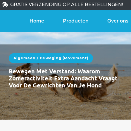
GRATIS VERZENDING OP ALLE BESTELLINGEN!
Home
Producten
Over ons
Algemeen
/
Beweging (movement)
Bewegen Met Verstand: Waarom
Zomeractiviteit Extra Aandacht Vraagt
Voor De Gewrichten Van Je Hond
De zomer staat voor de deur. In juni bewegen
honden vaak méér: langere wandelingen,
meer uitstappen, zwemmen, spelen, reizen.Die
extra…
WEITERLESEN