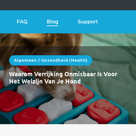
FAQ
Blog
Support
Algemeen
/
Gezondheid (health)
Waarom Verrijking Onmisbaar Is Voor
Het Welzijn Van Je Hond
Mei brengt langere dagen, meer energie en
meer prikkels.Veel honden zijn actiever, alerter
en nieuwsgieriger. Dat is prachtig — maar…
WEITERLESEN