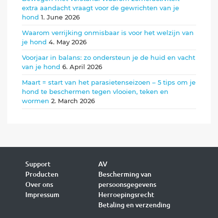
extra aandacht vraagt voor de gewrichten van je
hond
1. June 2026
Waarom verrijking onmisbaar is voor het welzijn van
je hond
4. May 2026
Voorjaar in balans: zo ondersteun je de huid en vacht
van je hond
6. April 2026
Maart = start van het parasietenseizoen – 5 tips om je
hond te beschermen tegen vlooien, teken en
wormen
2. March 2026
Support
AV
Producten
Bescherming van
Over ons
persoonsgegevens
Impressum
Herroepingsrecht
Betaling en verzending