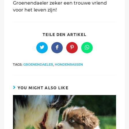
Groenendaeler zeker een trouwe vriend
voor het leven zijn!
SHARE
TEILE DEN ARTIKEL
THIS
CONTENT
Opens
Opens
Opens
Opens
in
in
in
in
a
a
a
a
new
new
new
new
TAGS:
GROENENDAELER
,
HONDENRASSEN
window
window
window
window
YOU MIGHT ALSO LIKE