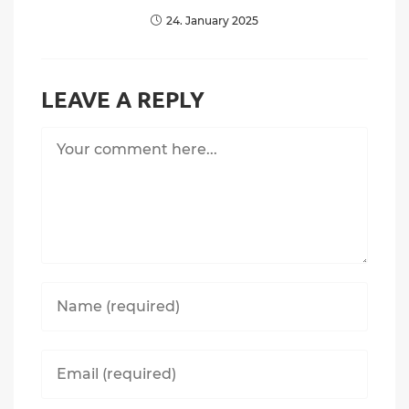
24. January 2025
LEAVE A REPLY
Comment
Enter
your
name
or
Enter
username
your
to
email
comment