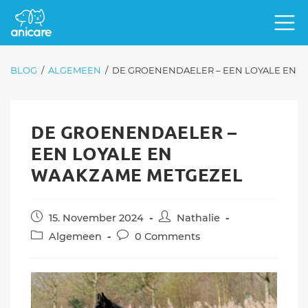
BLOG
/
ALGEMEEN
/
DE GROENENDAELER – EEN LOYALE EN 
DE GROENENDAELER –
EEN LOYALE EN
WAAKZAME METGEZEL
Post
Post
15. November 2024
Nathalie
published:
author:
Post
Post
Algemeen
0 Comments
category:
comments: